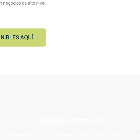
 negocios de alto nivel.
NIBLES AQUÍ
¿Quiénes somos?
s inmobiliarios
con mas de
15 años de experiencia
en el desarrollo i