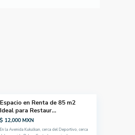
u
k
u
l
k
á
n
,
T
u
l
u
m
Espacio en Renta de 85 m2
Ideal para Restaur...
$ 12,000 MXN
En la Avenida Kukulkan, cerca del Deportivo, cerca