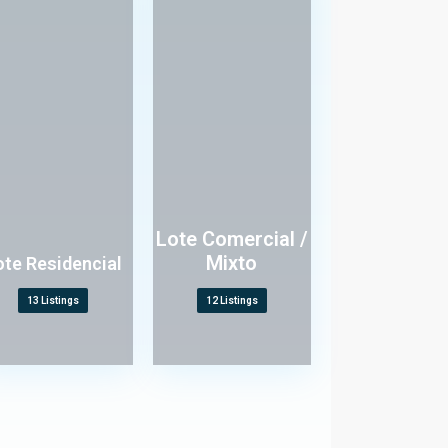
Lote Comercial /
Mixto
ote Residencial
A
v
13 Listings
12 Listings
e
n
i
d
a
K