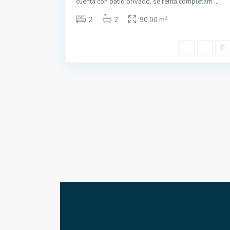
cuenta con patio privado, se renta completam
...
2
2
2
90.00 m