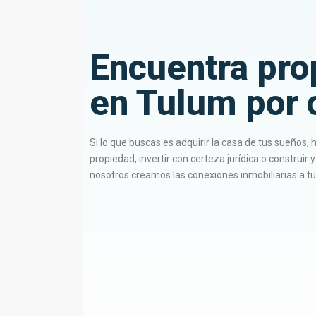
Encuentra pro
en Tulum por 
Si lo que buscas es adquirir la casa de tus sueños,
R
propiedad, invertir con certeza jurídica o construir 
e
nosotros creamos las conexiones inmobiliarias a t
g
i
o
n
1
1
,
T
u