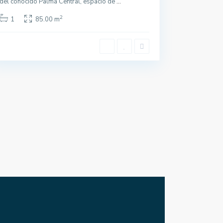
del conocido Palma Central, espacio de
...
2
1
85.00 m