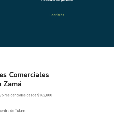
Leer Más
es Comerciales
ea Zamá
 y/o residenciales desde $162,800
centro de Tulum.