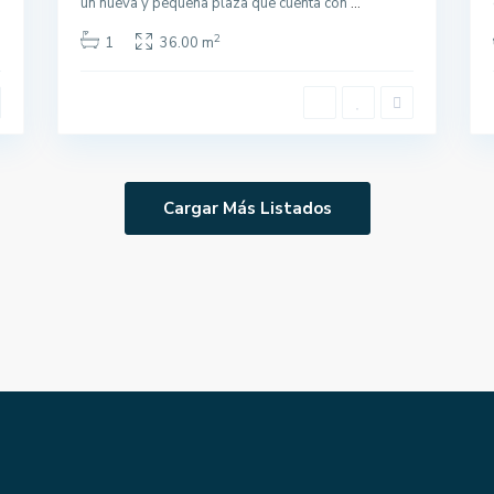
un nueva y pequeña plaza que cuenta con
...
2
1
36.00 m
Cargar Más Listados