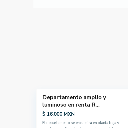
u
m
b
e
n
k
a
,
T
u
l
u
19
m
Departamento amplio y
Renta
luminoso en renta R...
$ 16,000 MXN
El departamento se encuentra en planta baja y