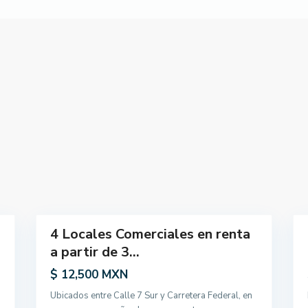
/
V
e
l
e
t
a
,
T
u
l
u
26
m
9
4 Locales Comerciales en renta
Renta
Renta
a partir de 3...
$ 12,500 MXN
Ubicados entre Calle 7 Sur y Carretera Federal, en